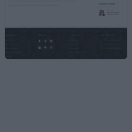
RECOMENDADOS
Cesta Marina
191,40 €
/5
Lote Estoril
63,76 €
En verano tu piel está expuelta al sol. Además
de broncearte, puedes tener unos efectos no
deseados si no te cuidas.
Después de broncearte es necesario mimar tu
piel.
/5
Jamonero 102
Es muy importante elegir una buena crema
hidratante. Se convertirá en tu mejor aliada
para manter una piel preciosa y sana.