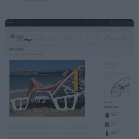
CESTAS DE NAVIDAD
LOTES DE NAVIDAD
JAMONERAS
BANDEJAS
REGALOS
BAÚLES
VINOS Y CAVAS
REGALOS ORIGINALES
Información
Inicio &gt; Blog &gt; Crema hidratante después
del sol
REGALOS