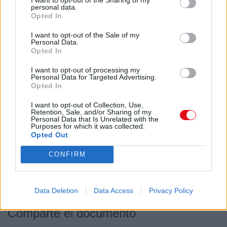
personal data.
Mis datos personales
Opted In
Catálogo en pdf -2014
I want to opt-out of the Sale of my
Personal Data.
Opted In
Mis vales
I want to opt-out of processing my
Blog
Personal Data for Targeted Advertising.
Opted In
© 2014 MiCesta.com.
Descargar el documento (PDF)
I want to opt-out of Collection, Use,
Retention, Sale, and/or Sharing of my
Personal Data that Is Unrelated with the
Purposes for which it was collected.
Crema hidratante despuÃ©s del sol.pdf (PDF, 1.2 MB)
Opted Out
Descargar
CONFIRM
Data Deletion
Data Access
Privacy Policy
Comparte el documento