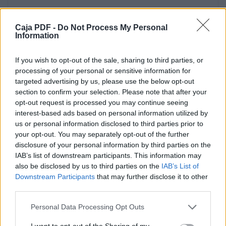
INFORMACIÓN
Caja PDF -
Do Not Process My Personal
Information
CONTÁCTANOS
Mis pedidos
If you wish to opt-out of the sale, sharing to third parties, or
processing of your personal or sensitive information for
Contáctenos
targeted advertising by us, please use the below opt-out
section to confirm your selection. Please note that after your
✉ Por formulario de contacto
opt-out request is processed you may continue seeing
interest-based ads based on personal information utilized by
Mis hojas de crédito
us or personal information disclosed to third parties prior to
your opt-out. You may separately opt-out of the further
Entrega
disclosure of your personal information by third parties on the
IAB’s list of downstream participants. This information may
✍ A través de nuestro chat
also be disclosed by us to third parties on the
IAB’s List of
Downstream Participants
that may further disclose it to other
Mis direcciones
third parties.
Aviso legal
Personal Data Processing Opt Outs
☏ Por teléfono: 96 483 61 18
I want to opt-out of the Sharing of my