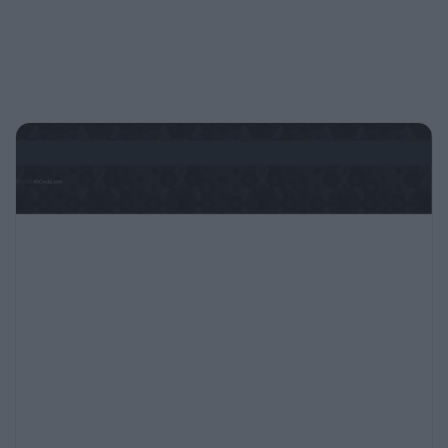
Si quieres un buen truco para refrescar aún
más tu piel después del sol, guarda tu crema
hidratante en la nevera sin que llegue a
congelarse. Cuando la extiendas sobre tu piel
sentirás refrescarte de una forma suave,
aliviadora y fresca.
243,20 €
/5
PRODUCTOS VISTOS
Si quieres regalarle una deliciosa crema
hidratante, puedes encontrarla aquí
Lote Estoril
Viene con una caja
decorada navideña...
MI CUENTA
SÍGUENOS