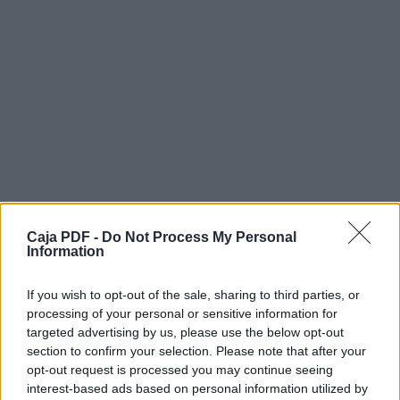
Caja PDF -
Do Not Process My Personal
Information
If you wish to opt-out of the sale, sharing to third parties, or
processing of your personal or sensitive information for
targeted advertising by us, please use the below opt-out
Descargar el documento (PDF)
section to confirm your selection. Please note that after your
opt-out request is processed you may continue seeing
Registro escrito queja Alcaldesa.pdf (PDF, 545 KB)
interest-based ads based on personal information utilized by