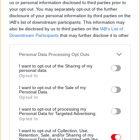
us or personal information disclosed to third parties prior to
Descargar
your opt-out. You may separately opt-out of the further
disclosure of your personal information by third parties on the
IAB’s list of downstream participants. This information may
also be disclosed by us to third parties on the
IAB’s List of
Downstream Participants
that may further disclose it to other
third parties.
Comparte el documento
Personal Data Processing Opt Outs
I want to opt-out of the Sharing of my
personal data.
Opted In
I want to opt-out of the Sale of my
Personal Data.
Opted In
Enlace a esta página
I want to opt-out of processing my
Personal Data for Targeted Advertising.
Opted In
Enlace permanente
I want to opt-out of Collection, Use,
Utilice el enlace permanente a la página de descarga del
Retention, Sale, and/or Sharing of my
Personal Data that Is Unrelated with the