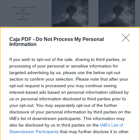
Caja PDF -
Do Not Process My Personal
Information
If you wish to opt-out of the sale, sharing to third parties, or
processing of your personal or sensitive information for
targeted advertising by us, please use the below opt-out
section to confirm your selection. Please note that after your
opt-out request is processed you may continue seeing
interest-based ads based on personal information utilized by
us or personal information disclosed to third parties prior to
your opt-out. You may separately opt-out of the further
1. GuÃ­a de estudios para la evaluaciÃ³n diagnÃ³stica 2014
disclosure of your personal information by third parties on the
2015
11.4 MB, 93 páginas
IAB’s list of downstream participants. This information may
cartel
148 KB, 1 página
also be disclosed by us to third parties on the
IAB’s List of
Folleto Informativo
344 KB, 2 páginas
Downstream Participants
that may further disclose it to other
fuentes AQTX 1.1
691 KB, 14 páginas
third parties.