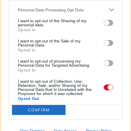
LOS CAMPEONATOS MUNDIALES DE FUTBOL MPERCOVICH
4.4
Personal Data Processing Opt Outs
MB, 371 páginas
mundiales
4.4 MB, 371 páginas
I want to opt-out of the Sharing of my
PorquÃ© no voto por Santos
139 KB, 1 página
personal data.
Opted In
I want to opt-out of the Sale of my
Los archivos en esta página ha sido compartidos por los usuarios del sitio.
Personal Data.
Caja PDF
es una plataforma de gestión de documentos en línea domiciliada
Opted In
en Francia y cumpliendo estrictamente con las leyes nacionales y europeas.
Al tener una función legal de intermediario técnico neutral, los contenidos
I want to opt-out of processing my
compartidos por los usuarios del sitio no se moderan a priori.
Personal Data for Targeted Advertising.
Opted In
Informar de un contenido abusivo o ilegal
I want to opt-out of Collection, Use,
Retention, Sale, and/or Sharing of my
Personal Data that Is Unrelated with the
Purposes for which it was collected.
Opted Out
Caja PDF
CONFIRM
Sobre Caja PDF
Cargar un archivo
Caja de instrumento
Preguntas frecuentes
Data Deletion
Data Access
Privacy Policy