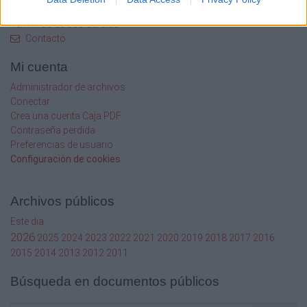
Aviso legal
Términos de Uso del sitio
Contacto
Mi cuenta
Administrador de archivos
Conectar
Crea una cuenta Caja PDF
Contraseña perdida
Preferencias de usuario
Configuración de cookies
Archivos públicos
Este dia
2026
2025
2024
2023
2022
2021
2020
2019
2018
2017
2016
2015
2014
2013
2012
2011
Búsqueda en documentos públicos