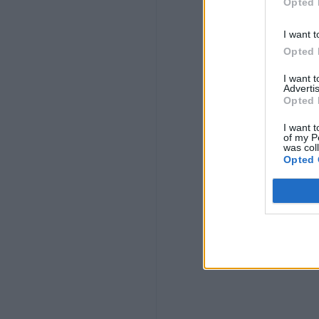
Opted 
miguel
aguinaga arregui
I want t
Opted 
1116
I want 
Advertis
jesus mª
Opted 
aguinaga ayerra
I want t
of my P
was col
988
Opted 
vicente
aguinaga zabalza
1141
javier
aguirre erdoiza