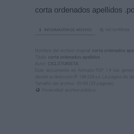
corta ordenados apellidos .pd
INFORMACIÓN DE ARCHIVO
VISTA PREVIA
Nombre del archivo original:
corta ordenados apel
Título:
corta ordenados apellidos
Autor:
CICLOTURISTA
Este documento en formato PDF 1.4 fue generado
desde la dirección IP 194.224.x.x. La página de
Tamaño del archivo: 55 KB (23 páginas).
Privacidad: archivo público