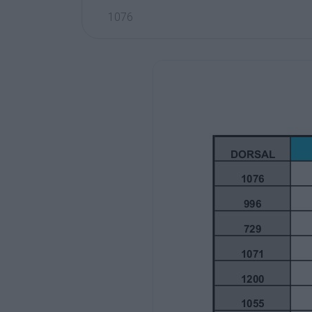
1076
pablo
azcona molinet
996
hèctor
abad lago
729
víctor
abadías badia
1071
jordi