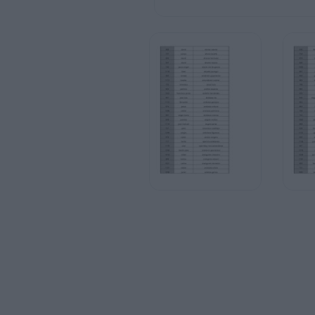
1105
alberto
aguirre iturria
1218
javier
aguirre muniaiin
886
mikel
aizpun andueza
889
xabier
aizpun andueza