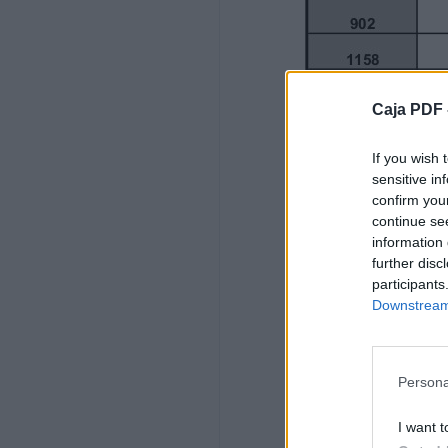
abadías fort
1200
víctor
Caja PDF 
abadías fort
If you wish 
1055
sensitive in
confirm you
juan carlos
continue se
information 
abaigar gomez
further disc
participants
902
Downstream 
miguel
acha mindeguia
Persona
1158
I want t