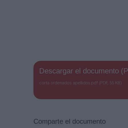
1001
mariano
aizpun gallo
1156
iván
alcácer polvorsa
Descargar el documento (
679
corta ordenados apellidos.pdf (PDF, 55 KB)
mikel
aldaia buldain
1235
Comparte el documento
oroitz