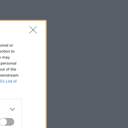
sonal or
ection to
ou may
 personal
out of the
 downstream
B’s List of