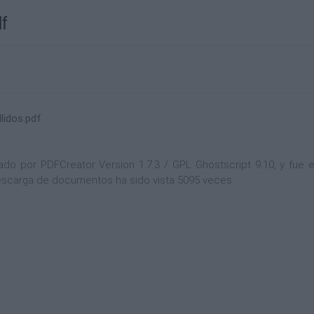
f
lidos.pdf
 por PDFCreator Version 1.7.3 / GPL Ghostscript 9.10, y fue en
 descarga de documentos ha sido vista 5095 veces.