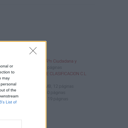
140415 Acta CI ProtecciÃ³n Ciudadana y
sonal or
vilidad 09 04 15
36 KB, 4 páginas
ection to
NVOCATORIA TORNEO DE CLASIFICACION C.L.
ou may
14
118 KB, 4 páginas
 personal
SIER RENO 2014 IPAD
4 MB, 12 páginas
out of the
lleto money final
13 MB, 40 páginas
 downstream
formeFAMestrecho
4 MB, 19 páginas
B’s List of