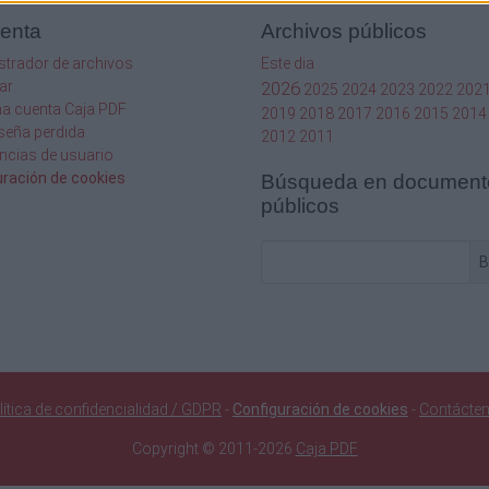
uenta
Archivos públicos
strador de archivos
Este dia
ar
2026
2025
2024
2023
2022
202
na cuenta Caja PDF
2019
2018
2017
2016
2015
2014
seña perdida
2012
2011
ncias de usuario
uración de cookies
Búsqueda en document
públicos
B
lítica de confidencialidad / GDPR
-
Configuración de cookies
-
Contácte
Copyright © 2011-2026
Caja PDF