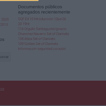
Documentos públicos
agregados recientemente
SQF Ed 10 Introducción 10jun26
1
2020
20.19Hr
2013
116 Orgullo Santiaguista Ignacio
Chanchez Navarro Set of Clarinets
os
108 Abba Set of Clarinets
109 Golden Set of Clarinets
Información seguridad corazón
uscar
nos