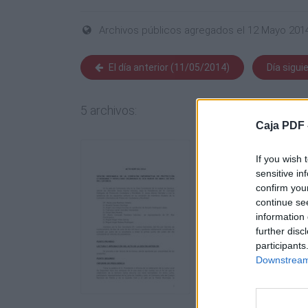
Archivos públicos agregados el 12 Mayo 201
El día anterior (11/05/2014)
Día sigui
5 archivos:
Caja PDF 
If you wish 
sensitive in
confirm you
continue se
information 
further disc
participants
Downstream 