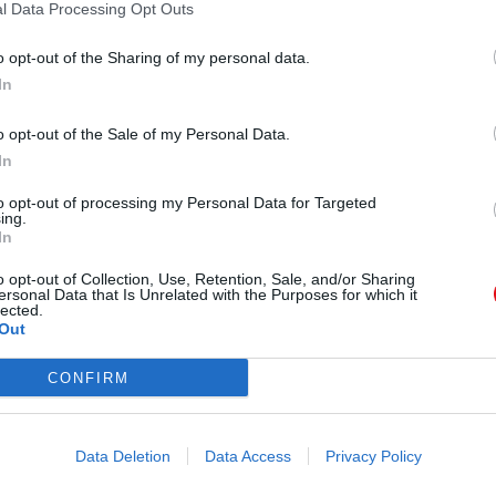
l Data Processing Opt Outs
o opt-out of the Sharing of my personal data.
In
o opt-out of the Sale of my Personal Data.
In
to opt-out of processing my Personal Data for Targeted
ing.
In
o opt-out of Collection, Use, Retention, Sale, and/or Sharing
ersonal Data that Is Unrelated with the Purposes for which it
lected.
rtidos por los usuarios del sitio.
Caja PDF
es una plataforma de gestión de doc
Out
ionales y europeas. Al tener una función legal de intermediario técnico neutral, 
CONFIRM
Informar de un contenido abusivo o ilegal
Data Deletion
Data Access
Privacy Policy