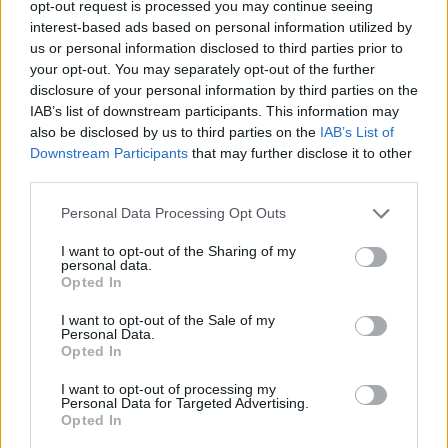
opt-out request is processed you may continue seeing
interest-based ads based on personal information utilized by
us or personal information disclosed to third parties prior to
Los archivos en esta página ha sido compartidos por los usuarios del sitio.
your opt-out. You may separately opt-out of the further
Caja PDF
es una plataforma de gestión de documentos en línea domiciliada
en Francia y cumpliendo estrictamente con las leyes nacionales y europeas.
disclosure of your personal information by third parties on the
Al tener una función legal de intermediario técnico neutral, los contenidos
IAB’s list of downstream participants. This information may
compartidos por los usuarios del sitio no se moderan a priori.
also be disclosed by us to third parties on the
IAB’s List of
Downstream Participants
that may further disclose it to other
Informar de un contenido abusivo o ilegal
third parties.
Personal Data Processing Opt Outs
I want to opt-out of the Sharing of my
Caja PDF
personal data.
Opted In
Sobre Caja PDF
Cargar un archivo
I want to opt-out of the Sale of my
Caja de instrumento
Personal Data.
Opted In
Preguntas frecuentes
Aviso legal
I want to opt-out of processing my
Términos de Uso del sitio
Personal Data for Targeted Advertising.
Contacto
Opted In