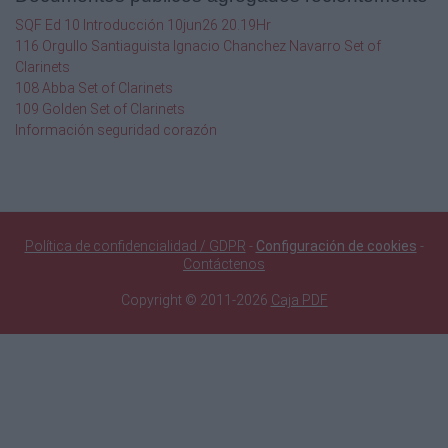
SQF Ed 10 Introducción 10jun26 20.19Hr
116 Orgullo Santiaguista Ignacio Chanchez Navarro Set of
Clarinets
108 Abba Set of Clarinets
109 Golden Set of Clarinets
Información seguridad corazón
Política de confidencialidad / GDPR
-
Configuración de cookies
-
Contáctenos
Copyright © 2011-2026
Caja PDF