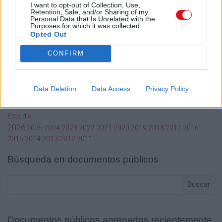
Mi cuenta
I want to opt-out of Collection, Use,
Retention, Sale, and/or Sharing of my
Personal Data that Is Unrelated with the
Administrador de archivos
Purposes for which it was collected.
Conectar
Opted Out
Crea una cuenta Caja PDF
Contraseña perdida
CONFIRM
Preferencias de usuario
Configuración de cookies
Data Deletion
Data Access
Privacy Policy
Archivos públicos
Este dia
2026
2025
2024
2023
2022
2021
2020
2019
2018
2017
2016
2015
2014
2013
2012
2011
Búsqueda en documentos públicos
Buscar
Documentos públicos agregados recientemente