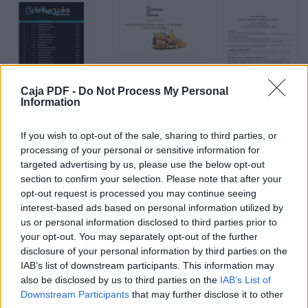
Caja PDF -
Do Not Process My Personal
Information
If you wish to opt-out of the sale, sharing to third parties, or
processing of your personal or sensitive information for
targeted advertising by us, please use the below opt-out
section to confirm your selection. Please note that after your
opt-out request is processed you may continue seeing
interest-based ads based on personal information utilized by
us or personal information disclosed to third parties prior to
your opt-out. You may separately opt-out of the further
disclosure of your personal information by third parties on the
anuncio regata 470 campeonato de madrid 2014
280 KB, 6
IAB’s list of downstream participants. This information may
páginas
also be disclosed by us to third parties on the
IAB’s List of
Carta almuerzos y refrigerios CIMPI
327 KB, 1 página
Downstream Participants
that may further disclose it to other
clasificacion corta
75 KB, 17 páginas