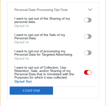
third parties.
clasificacion larga
72 KB, 24 páginas
DOSSIER MEJORAR CLIMA LABORAL FRUTA
717 KB, 8 páginas
Personal Data Processing Opt Outs
Instrucciones Regata 470 Campeonato de Madrid 2014
85 KB,
5 páginas
I want to opt-out of the Sharing of my
personal data.
Quest LocJack Security System Flyer
453 KB, 2 páginas
Opted In
I want to opt-out of the Sale of my
Los archivos en esta página ha sido compartidos por los usuarios del sitio.
Personal Data.
Caja PDF
es una plataforma de gestión de documentos en línea domiciliada
Opted In
en Francia y cumpliendo estrictamente con las leyes nacionales y europeas.
Al tener una función legal de intermediario técnico neutral, los contenidos
I want to opt-out of processing my
compartidos por los usuarios del sitio no se moderan a priori.
Personal Data for Targeted Advertising.
Opted In
Informar de un contenido abusivo o ilegal
I want to opt-out of Collection, Use,
Retention, Sale, and/or Sharing of my
Personal Data that Is Unrelated with the
Purposes for which it was collected.
Opted Out
Caja PDF
CONFIRM
Sobre Caja PDF
Cargar un archivo
Caja de instrumento