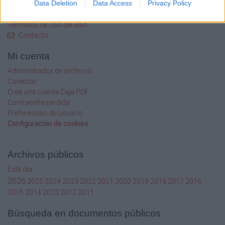
Data Deletion
Data Access
Privacy Policy
Preguntas frecuentes
Aviso legal
Términos de Uso del sitio
Contacto
Mi cuenta
Administrador de archivos
Conectar
Crea una cuenta Caja PDF
Contraseña perdida
Preferencias de usuario
Configuración de cookies
Archivos públicos
Este dia
2026
2025
2024
2023
2022
2021
2020
2019
2018
2017
2016
2015
2014
2013
2012
2011
Búsqueda en documentos públicos