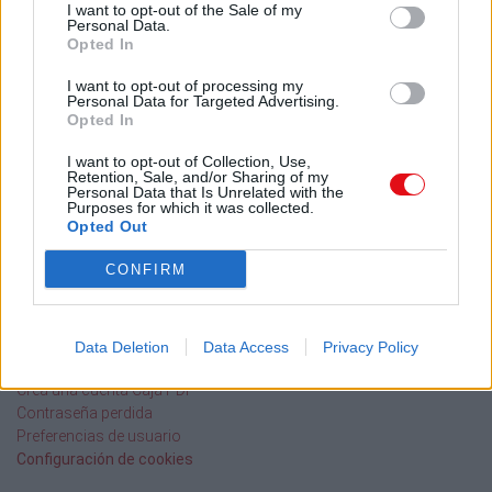
I want to opt-out of the Sale of my
Personal Data.
Opted In
I want to opt-out of processing my
Caja PDF
Personal Data for Targeted Advertising.
Opted In
Sobre Caja PDF
Cargar un archivo
I want to opt-out of Collection, Use,
Caja de instrumento
Retention, Sale, and/or Sharing of my
Personal Data that Is Unrelated with the
Preguntas frecuentes
Purposes for which it was collected.
Aviso legal
Opted Out
Términos de Uso del sitio
Contacto
CONFIRM
Mi cuenta
Administrador de archivos
Data Deletion
Data Access
Privacy Policy
Conectar
Crea una cuenta Caja PDF
Contraseña perdida
Preferencias de usuario
Configuración de cookies