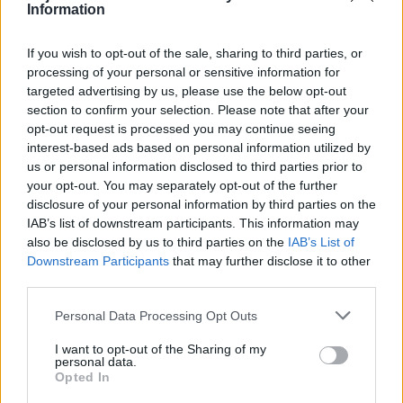
Information
If you wish to opt-out of the sale, sharing to third parties, or
processing of your personal or sensitive information for
targeted advertising by us, please use the below opt-out
section to confirm your selection. Please note that after your
opt-out request is processed you may continue seeing
interest-based ads based on personal information utilized by
FANZINE VIRTUAL
1.4 MB, 11 páginas
us or personal information disclosed to third parties prior to
FANZINE VIRTUAL
1.4 MB, 11 páginas
your opt-out. You may separately opt-out of the further
MENSAJE DEL PAPA PARA LA CUARESMA DE 2014
15.6 MB, 5
disclosure of your personal information by third parties on the
páginas
IAB’s list of downstream participants. This information may
NiÃ±as de Oro 1
6.2 MB, 61 páginas
also be disclosed by us to third parties on the
IAB’s List of
Downstream Participants
that may further disclose it to other
third parties.
Los archivos en esta página ha sido compartidos por los usuarios del sitio.
Caja PDF
es una plataforma de gestión de documentos en línea domiciliada
Personal Data Processing Opt Outs
en Francia y cumpliendo estrictamente con las leyes nacionales y europeas.
Al tener una función legal de intermediario técnico neutral, los contenidos
I want to opt-out of the Sharing of my
compartidos por los usuarios del sitio no se moderan a priori.
personal data.
Opted In
Informar de un contenido abusivo o ilegal