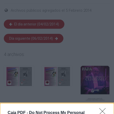
Archivos públicos agregados el 5 Febrero 2014
El día anterior (04/02/2014)
Día siguiente (06/02/2014)
4 archivos:
Caja PDF -
Do Not Process My Personal