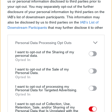
us or personal information disclosed to third parties prior to
RENEGADOS
your opt-out. You may separately opt-out of the further
disclosure of your personal information by third parties on the
AGUASCALIENTES
IAB’s list of downstream participants. This information may
also be disclosed by us to third parties on the
IAB’s List of
GERARDO VALDEZ AMADOR
Comparte el documento
Downstream Participants
that may further disclose it to other
third parties.
18/07/1978
Personal Data Processing Opt Outs
MASTER 30 VARONIL
I want to opt-out of the Sharing of my
N
personal data.
Opted In
PRODEA, AGS.
I want to opt-out of the Sale of my
Enlace a esta página
Personal Data.
AGUASCALIENTES
Opted In
DANIEL DE JESUS MUÑOZ GARCIA
I want to opt-out of processing my
Enlace permanente
Personal Data for Targeted Advertising.
09/05/1980
Opted In
Utilice el enlace permanente a la página de descarga del
documento para compartir su documento en Facebook,
MASTER 30 VARONIL
I want to opt-out of Collection, Use,
LinkedIn.. O directamente en contacto con el correo
Retention, Sale, and/or Sharing of my
Personal Data that Is Unrelated with the