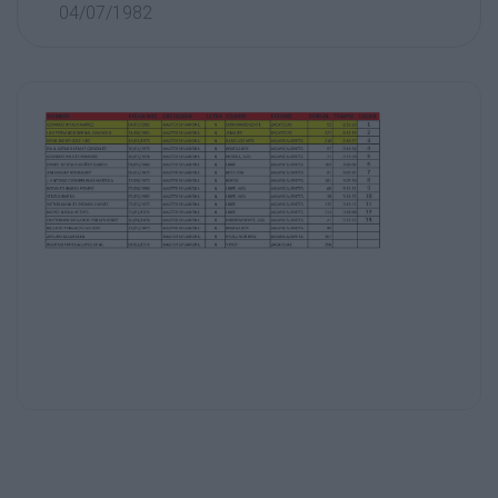
04/07/1982
MASTER 30 VARONIL
LETRA EQUIPO
N
ENBICIANDOGENTE
ZACATECAS
ESTADO
LUIS FERNANDO BERNAL CAMACHO
31/08/1981
MASTER 30 VARONIL
N
JABALIES