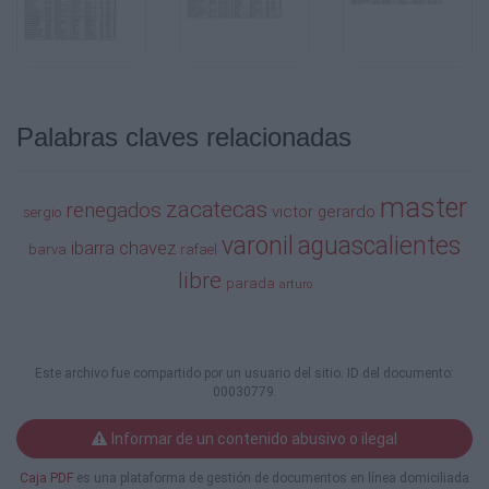
N
BOFOX
AGUASCALIENTES
Palabras claves relacionadas
RODOLFO IBARRA POMPO
master
zacatecas
renegados
victor
gerardo
sergio
05/08/1980
varonil
aguascalientes
ibarra
chavez
barva
rafael
MASTER 30 VARONIL
libre
parada
arturo
N
LIBRE, AGS.
Este archivo fue compartido por un usuario del sitio. ID del documento:
AGUASCALIENTES
00030779.
SERGIO IBARRA
Informar de un contenido abusivo o ilegal
05/03/1983
Caja PDF
es una plataforma de gestión de documentos en línea domiciliada