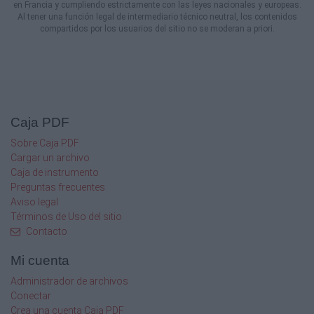
en Francia y cumpliendo estrictamente con las leyes nacionales y europeas.
Al tener una función legal de intermediario técnico neutral, los contenidos
MASTER 30 VARONIL
compartidos por los usuarios del sitio no se moderan a priori.
N
LIBRE, AGS.
AGUASCALIENTES
Caja PDF
VICTOR MANUEL PARADA CHAVEZ
Sobre Caja PDF
Cargar un archivo
27/03/1975
Caja de instrumento
Preguntas frecuentes
MASTER 30 VARONIL
Aviso legal
Términos de Uso del sitio
N
Contacto
LIBRE
Mi cuenta
AGUASCALIENTES
Administrador de archivos
Conectar
RAFAEL BARVA ACEVES
Crea una cuenta Caja PDF