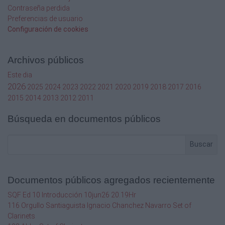
Contraseña perdida
23/03/1974
Preferencias de usuario
Configuración de cookies
MASTER 30 VARONIL
N
Archivos públicos
LIBRE
Este dia
2026
2025
2024
2023
2022
2021
2020
2019
2018
2017
2016
AGUASCALIENTES
2015
2014
2013
2012
2011
CRISTOPHER SALVADOR OSNAYA PEREZ
Búsqueda en documentos públicos
16/08/1979
Buscar
MASTER 30 VARONIL
N
Documentos públicos agregados recientemente
INDEPENDIENTE, AGS
SQF Ed 10 Introducción 10jun26 20.19Hr
116 Orgullo Santiaguista Ignacio Chanchez Navarro Set of
AGUASCALIENTES
Clarinets