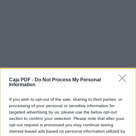
ZACATECAS
DENIS DIDIER GZLZ. HDZ
14/05/1975
MASTER 30 VARONIL
N
PABELLON MTB
Caja PDF -
AGUASCALIENTES
Do Not Process My Personal
Information
PAUL ARTURO FEMAT GONZALEZ
If you wish to opt-out of the sale, sharing to third parties, or
Descargar el documento (PDF)
30/01/1975
processing of your personal or sensitive information for
targeted advertising by us, please use the below opt-out
MASTER 30 VARONIL
MASTER 30 VARONIL.pdf (PDF, 28 KB)
section to confirm your selection. Please note that after your
opt-out request is processed you may continue seeing
N
Descargar
interest-based ads based on personal information utilized by