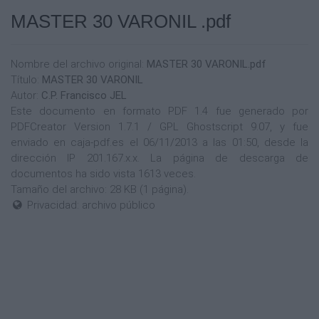
MASTER 30 VARONIL .pdf
Nombre del archivo original:
MASTER 30 VARONIL.pdf
Título:
MASTER 30 VARONIL
Autor:
C.P. Francisco JEL
Este documento en formato PDF 1.4 fue generado por
PDFCreator Version 1.7.1 / GPL Ghostscript 9.07, y fue
enviado en caja-pdf.es el 06/11/2013 a las 01:50, desde la
dirección IP 201.167.x.x. La página de descarga de
documentos ha sido vista 1613 veces.
Tamaño del archivo: 28 KB (1 página).
Privacidad: archivo público