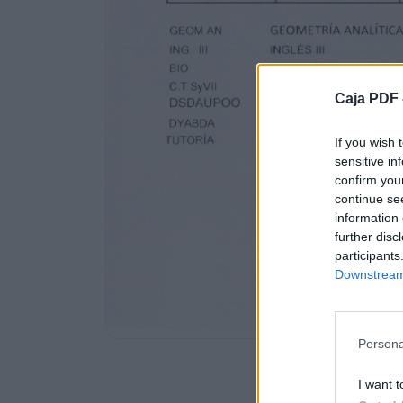
JUEVES
DSDAUPOO
Caja PDF 
DSDAUPOO
BIO
If you wish 
sensitive in
DSDAUPOO
confirm you
continue se
DSDAUPOO
information 
further disc
08:00
participants
Downstream 
08:00 -
09:00
Persona
CTS.
I want t
09:00 -