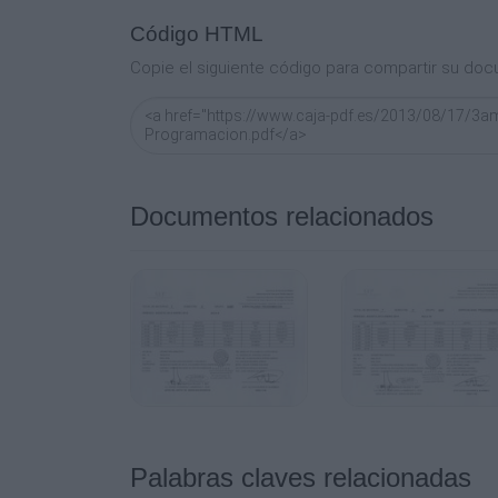
Código HTML
BIO
Copie el siguiente código para compartir su doc
DSDAUPOO
DSDAUPOO
II
Documentos relacionados
11:00 -
12:00
ING. III
ING. III
GEOM AN
DSDAUPOO
Palabras claves relacionadas
TUTOR lA