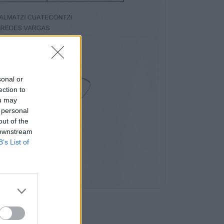
sonal or
ection to
ou may
 personal
out of the
 downstream
B’s List of