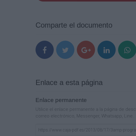
Tecnológica
Industrial
Comparte el documento
en el Estado de Tlaxcala
y dc servicios No. 211
PROGRAMACION
VIERNES
CTS
Enlace a esta página
y VII
BIO
Enlace permanente
Utilice el enlace permanente a la página de de
DSDAUPOO
correo electrónico, Messenger, Whatsapp, Line..
GEOM AN
DSDAUPOO