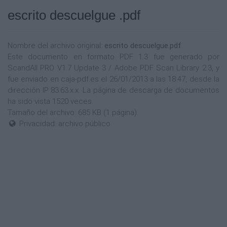
escrito descuelgue .pdf
Nombre del archivo original:
escrito descuelgue.pdf
Este documento en formato PDF 1.3 fue generado por
ScandAll PRO V1.7 Update 3 / Adobe PDF Scan Library 2.3, y
fue enviado en caja-pdf.es el 26/01/2013 a las 18:47, desde la
dirección IP 83.63.x.x. La página de descarga de documentos
ha sido vista 1520 veces.
Tamaño del archivo: 685 KB (1 página).
Privacidad: archivo público