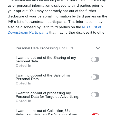
interest-based ads based on personal information utilized by
us or personal information disclosed to third parties prior to
Descargar
your opt-out. You may separately opt-out of the further
disclosure of your personal information by third parties on the
IAB’s list of downstream participants. This information may
also be disclosed by us to third parties on the
IAB’s List of
Downstream Participants
that may further disclose it to other
Comparte el documento
third parties.
Personal Data Processing Opt Outs
I want to opt-out of the Sharing of my
personal data.
Opted In
I want to opt-out of the Sale of my
Personal Data.
Opted In
Enlace a esta página
I want to opt-out of processing my
Personal Data for Targeted Advertising.
Enlace permanente
Opted In
Utilice el enlace permanente a la página de descarga del
I want to opt-out of Collection, Use,
Retention, Sale, and/or Sharing of my
documento para compartir su documento en Facebook,