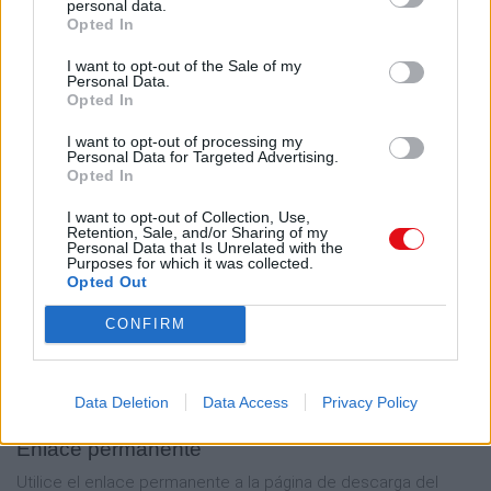
personal data.
Opted In
Descargar
I want to opt-out of the Sale of my
Personal Data.
Opted In
I want to opt-out of processing my
Personal Data for Targeted Advertising.
Comparte el documento
Opted In
I want to opt-out of Collection, Use,
Retention, Sale, and/or Sharing of my
Personal Data that Is Unrelated with the
Purposes for which it was collected.
Opted Out
CONFIRM
Enlace a esta página
Data Deletion
Data Access
Privacy Policy
Enlace permanente
Utilice el enlace permanente a la página de descarga del