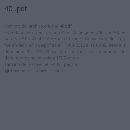
40 .pdf
Nombre del archivo original:
40.pdf
Este documento en formato PDF 1.6 fue generado por Adobe
Acrobat 8.0 / Adobe Acrobat 8.0 Image Conversion Plug-in, y
fue enviado en caja-pdf.es el 17/05/2012 a las 09:38, desde la
dirección IP 201.230.x.x. La página de descarga de
documentos ha sido vista 1507 veces.
Tamaño del archivo: 865 KB (1 página).
Privacidad: archivo público