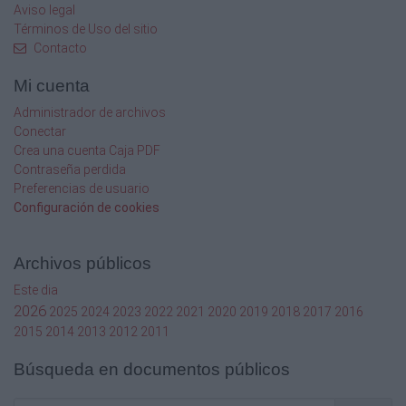
y los materiales para adaptar la vivienda a las
Aviso legal
necesidades del proyecto concreto.
Términos de Uso del sitio
Contacto
VIVIENDAS SERIE HABITANIA
Proyectos arquitectónicos de construcción
Mi cuenta
de viviendas sostenibles de alta calidad
Administrador de archivos
mediante un
Conectar
innovador sistema constructivo que permite
Crea una cuenta Caja PDF
una importante reducción de tiempos y
Contraseña perdida
costes para grandes
Preferencias de usuario
proyectos de vivienda social.
Configuración de cookies
Trabajamos en equipo multidisciplinar con
especialistas en distintas áreas y
colaboramos con los
Archivos públicos
técnicos locales para conseguir las mejores
soluciones técnico-estéticas por ello
Este dia
podemos adaptar las
2026
2025
2024
2023
2022
2021
2020
2019
2018
2017
2016
viviendas a las necesidades de cada
2015
2014
2013
2012
2011
proyecto y a los usos locales.
Nuestro sistema permite realizar cualquier
Búsqueda en documentos públicos
tipología
constructiva :