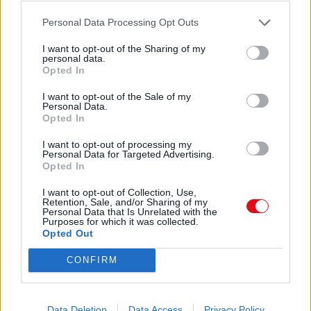
Ê
Instalación eléctrica, luminarias y enchufes
Personal Data Processing Opt Outs
incluidos.
Ê
I want to opt-out of the Sharing of my
Aislamiento térmico y acústico óptimo.
personal data.
Opted In
Ê
Comparte el documento
Equipamiento sanitario de gran calidad.
I want to opt-out of the Sale of my
Ê
Personal Data.
Ventanas correderas de aluminio con reja
Opted In
incluida.
I want to opt-out of processing my
Personal Data for Targeted Advertising.
MÓDULOS KIT EXPORT
Opted In
TRANSPORTE EN CONTENEDORES
MARÍTIMOS
I want to opt-out of Collection, Use,
PARA EXPORTACIÓN
Retention, Sale, and/or Sharing of my
Enlace a esta página
Ê
Personal Data that Is Unrelated with the
Purposes for which it was collected.
Preparación del kit
Opted Out
Ê
Enlace permanente
Transporte en contenedor
CONFIRM
Ê
Utilice el enlace permanente a la página de descarga del
Desembalaje del kit
documento para compartir su documento en Facebook,
Ê
LinkedIn.. O directamente en contacto con el correo
Montaje en destino
Data Deletion
Data Access
Privacy Policy