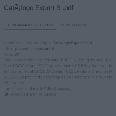
CatÃ¡logo Export B .pdf
INFORMACIÓN DE ARCHIVO
VISTA PREVIA
Nombre del archivo original:
CatÃ¡logo Export B.pdf
Título:
presentacion export_B
Autor:
n9
Este documento en formato PDF 1.3 fue generado por
CorelDRAW / Corel PDF Engine Version 3.0.0.576, y fue enviado
en caja-pdf.es el 21/03/2012 a las 10:52, desde la dirección IP
80.28.x.x. La página de descarga de documentos ha sido vista
4611 veces.
Tamaño del archivo: 6.9 MB (8 páginas).
Privacidad: archivo público