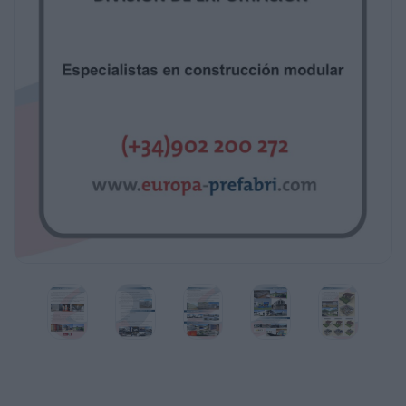
supervisados para asegurar la continua
satisfacción de
nuestros clientes y están certificados
conforme a la norma internacional de Calidad
ISO 9001.
Nuestro departamento de Exportación cuenta
con colaboradores, representantes y
distribuidores
repartidos por todo el mundo.
Contamos con un equipo de profesionales
con gran experiencia en el sector de la
construcción
modular prefabricada dispuesto a asesorarle
y ofrecerle la solución que mejor se adapte a
sus necesidades.
Realizamos la instalación de nuestras
construcciones prefabricadas en cualquier
punto del planeta,
gracias a la colaboración con empresas
locales a quienes instruimos en el montaje.