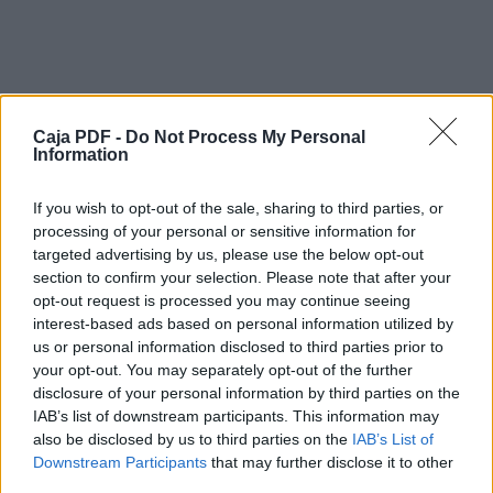
MÓDULOS
MÚLTIPLES SOLUCIONES DE ESPACIO PARA
SU USO INMEDIATO
Las casetas y módulos fabricados por
Europa Prefabri son idóneos para su uso
como oficinas
Caja PDF -
Do Not Process My Personal
portátiles, vestuarios, comedores, sanitarios,
Information
viviendas temporales, almacenes…
Todo el proceso de fabricación está
If you wish to opt-out of the sale, sharing to third parties, or
certificado conforme a la norma internacional
processing of your personal or sensitive information for
de calidad ISO 9001
y contamos todas las homologaciones y
targeted advertising by us, please use the below opt-out
certificaciones exigidas a nivel europeo.
section to confirm your selection. Please note that after your
Ê
opt-out request is processed you may continue seeing
Robustez garantizada gracias al armazón en
interest-based ads based on personal information utilized by
acero.
us or personal information disclosed to third parties prior to
Ê
your opt-out. You may separately opt-out of the further
Descargar el documento (PDF)
Paredes fácilmente intercambiables en panel
disclosure of your personal information by third parties on the
sándwich
IAB’s list of downstream participants. This information may
recubierto por planchas de acero que
CatÃ¡logo Export B.pdf (PDF, 6.9 MB)
also be disclosed by us to third parties on the
IAB’s List of
garantizan una buena
Downstream Participants
that may further disclose it to other
apariencia durante muchos años.
Descargar
third parties.