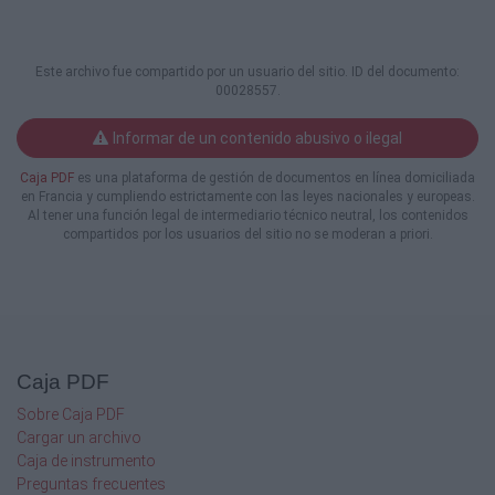
ARQUITECTURA MODULAR
APARCAMIENTOS DE SUPERFICIE
Este archivo fue compartido por un usuario del sitio. ID del documento:
Europa Prefabri está asimismo especializada
00028557.
en el diseño, fabricación e instalación de
marquesinas
Informar de un contenido abusivo o ilegal
metálicas para aparcamiento de coches, así
como otros usos similares.
Caja PDF
es una plataforma de gestión de documentos en línea domiciliada
en Francia y cumpliendo estrictamente con las leyes nacionales y europeas.
Al tener una función legal de intermediario técnico neutral, los contenidos
Especialistas en parking
compartidos por los usuarios del sitio no se moderan a priori.
solares fotovoltaicos
VIVIENDAS GP ECO
Vivienda modular prefabricada con 3
dormitorios, de entrega llave en mano
desarrollada
con dos equipos de arquitectos
Caja PDF
internacionales.
Sobre Caja PDF
Disponemos de varios modelos estándar
Cargar un archivo
sobre
Caja de instrumento
los que podemos realizar modificaciones en
el diseño
Preguntas frecuentes