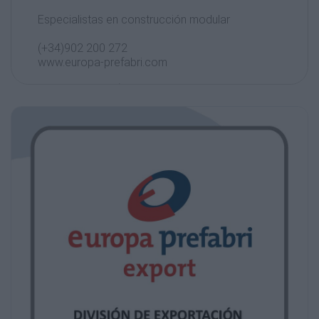
Especialistas en construcción modular
(+34)902 200 272
www.europa-prefabri.com
PRESENTACIÓN DE LA EMPRESA
El GRUPO EUROPA PREFABRI es en la
actualidad una compañía española puntera en
la construcción
industrial prefabricada, líder nacional de este
innovador sector.
Con más de 20 años de experiencia somos
especialistas en el diseño, fabricación e
instalación de
construcciones modulares para múltiples
usos.
Contamos con dos centros propios de
fabricación en Toledo y Sevilla, además de
nuestras oficinas
centrales en Madrid así como delegaciones
en Valencia, Málaga, Zaragoza y Alicante.
Todos nuestros procesos son controlados y