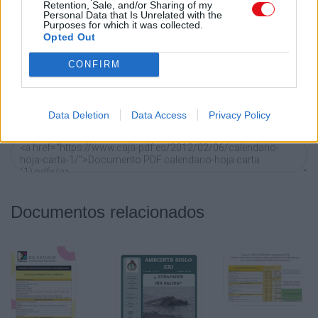
Retention, Sale, and/or Sharing of my
electrónico, Messenger, Whatsapp, Line..
Personal Data that Is Unrelated with the
Purposes for which it was collected.
Opted Out
Copiar
CONFIRM
Código HTML
Copie el siguiente código para compartir su documento en
Data Deletion
Data Access
Privacy Policy
un sitio web o blog:
Documentos relacionados