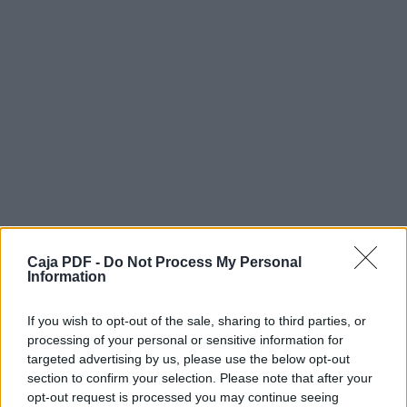
Caja PDF -
Do Not Process My Personal
Information
If you wish to opt-out of the sale, sharing to third parties, or
Descargar el documento (PDF)
processing of your personal or sensitive information for
targeted advertising by us, please use the below opt-out
calendario-hoja carta (1).pdf (PDF, 6.1 MB)
section to confirm your selection. Please note that after your
opt-out request is processed you may continue seeing
Descargar