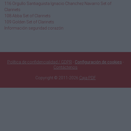
116 Orgullo Santiaguista Ignacio Chanchez Navarro Set of
Clarinets
108 Abba Set of Clarinets
109 Golden Set of Clarinets
Información seguridad corazón
Política de confidencialidad / GDPR
-
Configuración de cookies
-
Contáctenos
Copyright © 2011-2026
Caja PDF