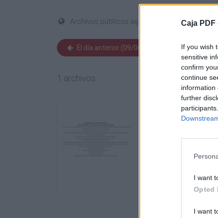
Archivos públicos agregados el 18 Junio 202
Caja PDF 
If you wish 
El día anterior (09/06/2026)
Día sigui
sensitive in
confirm you
1 archivos:
continue se
information 
further disc
participants
Downstream 
Persona
I want t
Opted 
I want t