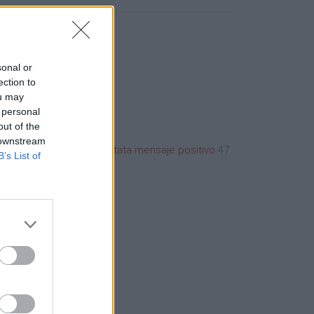
sonal or
ection to
ou may
 personal
out of the
 downstream
vertencias seguridad patata mensaje positivo
47
B’s List of
, 1 página