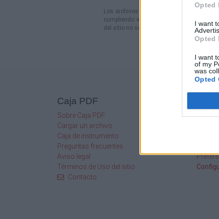
Opted 
Los archivos en esta página ha sido compa
cumpliendo estrictamente con las leyes nac
I want 
del sitio no se moderan a priori.
Advertis
Opted 
I want t
of my P
was col
Opted 
Caja PDF
Mi c
Sobre Caja PDF
Admini
Cargar un archivo
Conect
Caja de instrumento
Crea u
Preguntas frecuentes
Contra
Aviso legal
Prefere
Términos de Uso del sitio
Config
Contacto