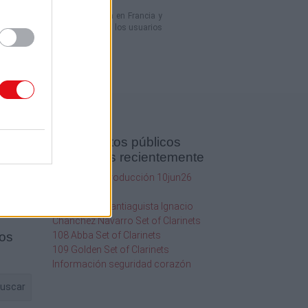
umentos en línea domiciliada en Francia y
los contenidos compartidos por los usuarios
Documentos públicos
agregados recientemente
SQF Ed 10 Introducción 10jun26
1
2020
20.19Hr
2013
116 Orgullo Santiaguista Ignacio
Chanchez Navarro Set of Clarinets
os
108 Abba Set of Clarinets
109 Golden Set of Clarinets
Información seguridad corazón
uscar