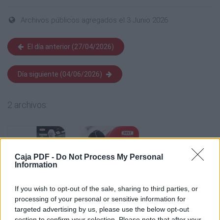
Archivos públicos agregados el 3 Junio 2026
El día anterior (27/04/2026)
Día siguiente (04/06/2026)
2 archivos:
Caja PDF -
Do Not Process My Personal
Information
If you wish to opt-out of the sale, sharing to third parties, or
processing of your personal or sensitive information for
targeted advertising by us, please use the below opt-out
CATÁLOGO REIZ 2026 MÉXICO
55 MB, 26 páginas
section to confirm your selection. Please note that after your