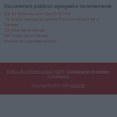
Documentos públicos agregados recientemente
SQF Ed 10 Introducción 10jun26 20.19Hr
116 Orgullo Santiaguista Ignacio Chanchez Navarro Set of
Clarinets
108 Abba Set of Clarinets
109 Golden Set of Clarinets
Información seguridad corazón
Política de confidencialidad / GDPR
-
Configuración de cookies
-
Contáctenos
Copyright © 2011-2026
Caja PDF