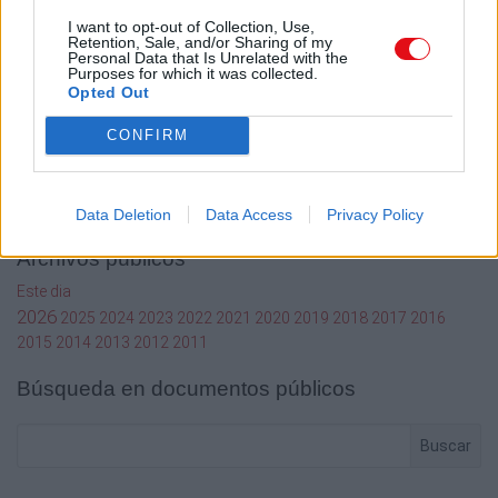
I want to opt-out of Collection, Use,
Mi cuenta
Retention, Sale, and/or Sharing of my
Personal Data that Is Unrelated with the
Purposes for which it was collected.
Administrador de archivos
Opted Out
Conectar
Crea una cuenta Caja PDF
CONFIRM
Contraseña perdida
Preferencias de usuario
Configuración de cookies
Data Deletion
Data Access
Privacy Policy
Archivos públicos
Este dia
2026
2025
2024
2023
2022
2021
2020
2019
2018
2017
2016
2015
2014
2013
2012
2011
Búsqueda en documentos públicos
Buscar