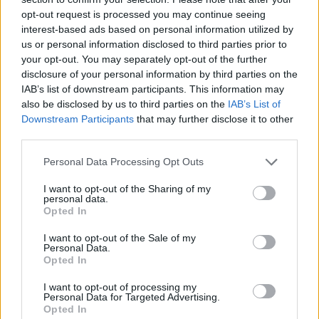
opt-out request is processed you may continue seeing
DATOS TÉCNICOS REIZ 2026
19.1 MB, 92 páginas
interest-based ads based on personal information utilized by
us or personal information disclosed to third parties prior to
Los archivos en esta página ha sido compartidos por los usuarios del sitio.
your opt-out. You may separately opt-out of the further
Caja PDF
es una plataforma de gestión de documentos en línea domiciliada
disclosure of your personal information by third parties on the
en Francia y cumpliendo estrictamente con las leyes nacionales y europeas.
IAB’s list of downstream participants. This information may
Al tener una función legal de intermediario técnico neutral, los contenidos
also be disclosed by us to third parties on the
IAB’s List of
compartidos por los usuarios del sitio no se moderan a priori.
Downstream Participants
that may further disclose it to other
third parties.
Informar de un contenido abusivo o ilegal
Personal Data Processing Opt Outs
I want to opt-out of the Sharing of my
personal data.
Caja PDF
Opted In
Sobre Caja PDF
I want to opt-out of the Sale of my
Cargar un archivo
Personal Data.
Caja de instrumento
Opted In
Preguntas frecuentes
Aviso legal
I want to opt-out of processing my
Personal Data for Targeted Advertising.
Términos de Uso del sitio
Opted In
Contacto