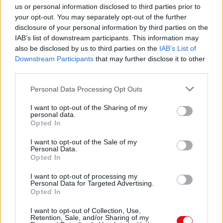
us or personal information disclosed to third parties prior to
en Francia y cumpliendo estrictamente con las leyes nacionales y europeas.
your opt-out. You may separately opt-out of the further
Al tener una función legal de intermediario técnico neutral, los contenidos
compartidos por los usuarios del sitio no se moderan a priori.
disclosure of your personal information by third parties on the
IAB’s list of downstream participants. This information may
Informar de un contenido abusivo o ilegal
also be disclosed by us to third parties on the
IAB’s List of
Downstream Participants
that may further disclose it to other
third parties.
Personal Data Processing Opt Outs
Caja PDF
I want to opt-out of the Sharing of my
Sobre Caja PDF
personal data.
Cargar un archivo
Opted In
Caja de instrumento
Preguntas frecuentes
I want to opt-out of the Sale of my
Personal Data.
Aviso legal
Opted In
Términos de Uso del sitio
Contacto
I want to opt-out of processing my
Personal Data for Targeted Advertising.
Mi cuenta
Opted In
Administrador de archivos
I want to opt-out of Collection, Use,
Retention, Sale, and/or Sharing of my
Conectar