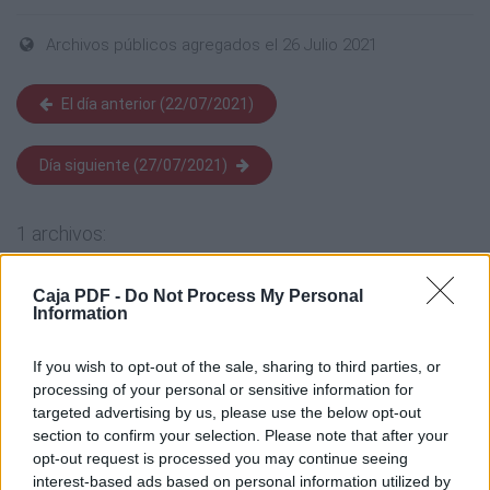
Archivos públicos agregados el 26 Julio 2021
El día anterior (22/07/2021)
Día siguiente (27/07/2021)
1 archivos:
Caja PDF -
Do Not Process My Personal
Information
If you wish to opt-out of the sale, sharing to third parties, or
processing of your personal or sensitive information for
Jul 2021.Tarifa Fritermia General
12.7 MB, 118 páginas
targeted advertising by us, please use the below opt-out
section to confirm your selection. Please note that after your
opt-out request is processed you may continue seeing
Los archivos en esta página ha sido compartidos por los usuarios del sitio.
interest-based ads based on personal information utilized by
Caja PDF
es una plataforma de gestión de documentos en línea domiciliada