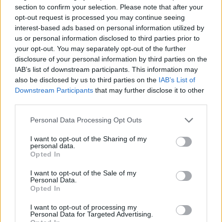
English classes on the telephone Charlie your teacher of
section to confirm your selection. Please note that after your
English
174 KB, 2 páginas
opt-out request is processed you may continue seeing
SOTERRAMIENTO MURCIA
894 KB, 7 páginas
interest-based ads based on personal information utilized by
us or personal information disclosed to third parties prior to
your opt-out. You may separately opt-out of the further
Los archivos en esta página ha sido compartidos por los usuarios del sitio.
disclosure of your personal information by third parties on the
Caja PDF
es una plataforma de gestión de documentos en línea domiciliada
IAB’s list of downstream participants. This information may
en Francia y cumpliendo estrictamente con las leyes nacionales y europeas.
also be disclosed by us to third parties on the
IAB’s List of
Al tener una función legal de intermediario técnico neutral, los contenidos
compartidos por los usuarios del sitio no se moderan a priori.
Downstream Participants
that may further disclose it to other
third parties.
Informar de un contenido abusivo o ilegal
Personal Data Processing Opt Outs
I want to opt-out of the Sharing of my
personal data.
Opted In
Caja PDF
Sobre Caja PDF
I want to opt-out of the Sale of my
Personal Data.
Cargar un archivo
Opted In
Caja de instrumento
Preguntas frecuentes
I want to opt-out of processing my
Aviso legal
Personal Data for Targeted Advertising.