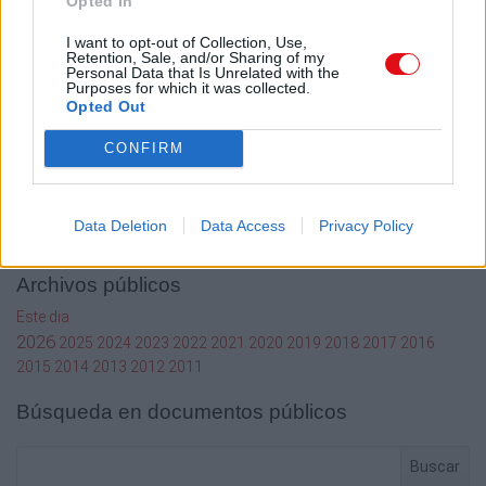
Opted In
Términos de Uso del sitio
Contacto
I want to opt-out of Collection, Use,
Retention, Sale, and/or Sharing of my
Mi cuenta
Personal Data that Is Unrelated with the
Purposes for which it was collected.
Administrador de archivos
Opted Out
Conectar
CONFIRM
Crea una cuenta Caja PDF
Contraseña perdida
Preferencias de usuario
Configuración de cookies
Data Deletion
Data Access
Privacy Policy
Archivos públicos
Este dia
2026
2025
2024
2023
2022
2021
2020
2019
2018
2017
2016
2015
2014
2013
2012
2011
Búsqueda en documentos públicos
Buscar