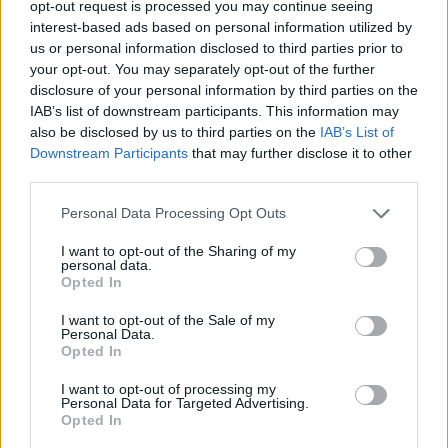
opt-out request is processed you may continue seeing
interest-based ads based on personal information utilized by
us or personal information disclosed to third parties prior to
Los archivos en esta página ha sido compartidos por los usuarios del sitio.
your opt-out. You may separately opt-out of the further
Caja PDF
es una plataforma de gestión de documentos en línea domiciliada
en Francia y cumpliendo estrictamente con las leyes nacionales y europeas.
disclosure of your personal information by third parties on the
Al tener una función legal de intermediario técnico neutral, los contenidos
IAB’s list of downstream participants. This information may
compartidos por los usuarios del sitio no se moderan a priori.
also be disclosed by us to third parties on the
IAB’s List of
Downstream Participants
that may further disclose it to other
Informar de un contenido abusivo o ilegal
third parties.
Personal Data Processing Opt Outs
I want to opt-out of the Sharing of my
Caja PDF
personal data.
Opted In
Sobre Caja PDF
Cargar un archivo
I want to opt-out of the Sale of my
Caja de instrumento
Personal Data.
Opted In
Preguntas frecuentes
Aviso legal
I want to opt-out of processing my
Términos de Uso del sitio
Personal Data for Targeted Advertising.
Contacto
Opted In