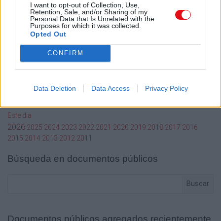
Mi cuenta
I want to opt-out of Collection, Use,
Retention, Sale, and/or Sharing of my
Personal Data that Is Unrelated with the
Administrador de archivos
Purposes for which it was collected.
Conectar
Opted Out
Crea una cuenta Caja PDF
Contraseña perdida
CONFIRM
Preferencias de usuario
Configuración de cookies
Data Deletion
Data Access
Privacy Policy
Archivos públicos
Este dia
2026
2025
2024
2023
2022
2021
2020
2019
2018
2017
2016
2015
2014
2013
2012
2011
Búsqueda en documentos públicos
Buscar
Documentos públicos agregados recientemente