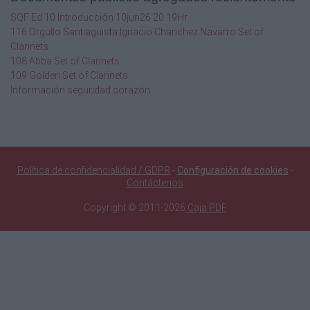
SQF Ed 10 Introducción 10jun26 20.19Hr
116 Orgullo Santiaguista Ignacio Chanchez Navarro Set of
Clarinets
108 Abba Set of Clarinets
109 Golden Set of Clarinets
Información seguridad corazón
Política de confidencialidad / GDPR
-
Configuración de cookies
-
Contáctenos
Copyright © 2011-2026
Caja PDF