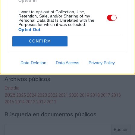
Opted In
Términos de Uso del sitio
Contacto
I want to opt-out of Collection, Use,
Retention, Sale, and/or Sharing of my
Mi cuenta
Personal Data that Is Unrelated with the
Purposes for which it was collected.
Administrador de archivos
Opted Out
Conectar
CONFIRM
Crea una cuenta Caja PDF
Contraseña perdida
Preferencias de usuario
Configuración de cookies
Data Deletion
Data Access
Privacy Policy
Archivos públicos
Este dia
2026
2025
2024
2023
2022
2021
2020
2019
2018
2017
2016
2015
2014
2013
2012
2011
Búsqueda en documentos públicos
Buscar