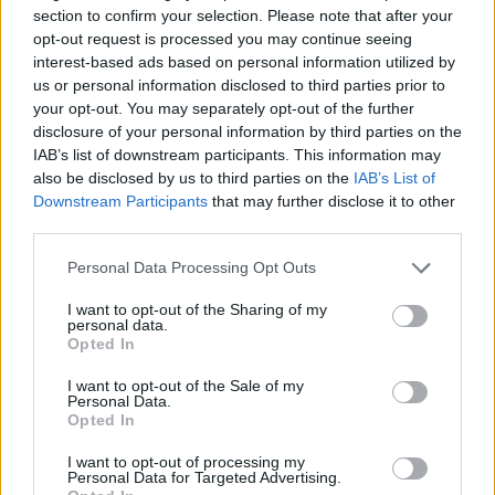
DOCUMENTO FINAL DEL ENCUENTRO NAICONAL DE
section to confirm your selection. Please note that after your
PROCESOS NACIONALES D EREPARACION COLECTIVA
223 KB,
opt-out request is processed you may continue seeing
5 páginas
interest-based ads based on personal information utilized by
us or personal information disclosed to third parties prior to
your opt-out. You may separately opt-out of the further
Los archivos en esta página ha sido compartidos por los usuarios del sitio.
disclosure of your personal information by third parties on the
Caja PDF
es una plataforma de gestión de documentos en línea domiciliada
IAB’s list of downstream participants. This information may
en Francia y cumpliendo estrictamente con las leyes nacionales y europeas.
also be disclosed by us to third parties on the
IAB’s List of
Al tener una función legal de intermediario técnico neutral, los contenidos
compartidos por los usuarios del sitio no se moderan a priori.
Downstream Participants
that may further disclose it to other
third parties.
Informar de un contenido abusivo o ilegal
Personal Data Processing Opt Outs
I want to opt-out of the Sharing of my
personal data.
Opted In
Caja PDF
Sobre Caja PDF
I want to opt-out of the Sale of my
Personal Data.
Cargar un archivo
Opted In
Caja de instrumento
Preguntas frecuentes
I want to opt-out of processing my
Aviso legal
Personal Data for Targeted Advertising.