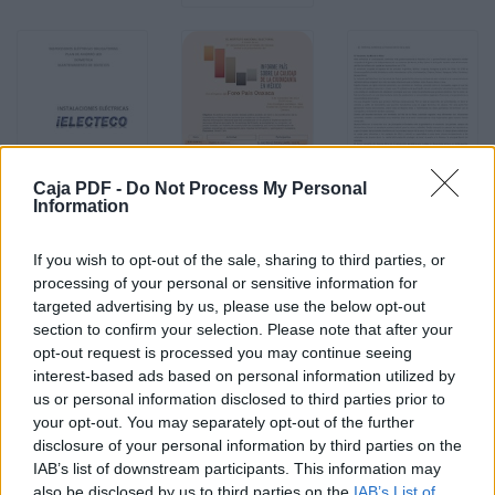
Caja PDF -
Do Not Process My Personal
Information
If you wish to opt-out of the sale, sharing to third parties, or
processing of your personal or sensitive information for
targeted advertising by us, please use the below opt-out
section to confirm your selection. Please note that after your
opt-out request is processed you may continue seeing
interest-based ads based on personal information utilized by
us or personal information disclosed to third parties prior to
your opt-out. You may separately opt-out of the further
Ciudadanos Taller CV
1.7 MB, 19 páginas
disclosure of your personal information by third parties on the
COCINAS
992 KB, 7 páginas
IAB’s list of downstream participants. This information may
Eduardo Galeano
583 KB, 4 páginas
also be disclosed by us to third parties on the
IAB’s List of