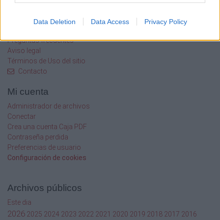
Sobre Caja PDF
Cargar un archivo
Data Deletion
Data Access
Privacy Policy
Caja de instrumento
Preguntas frecuentes
Aviso legal
Términos de Uso del sitio
Contacto
Mi cuenta
Administrador de archivos
Conectar
Crea una cuenta Caja PDF
Contraseña perdida
Preferencias de usuario
Configuración de cookies
Archivos públicos
Este dia
2026
2025
2024
2023
2022
2021
2020
2019
2018
2017
2016