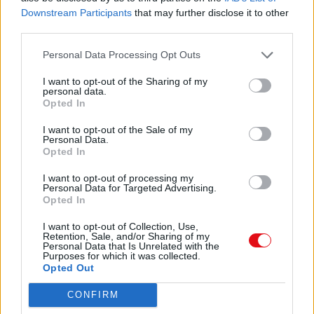
IELECTECO DOSS
605 KB, 15 páginas
Downstream Participants
that may further disclose it to other
informe paÃ­s JDE07
220 KB, 2 páginas
third parties.
Los virreinatos
239 KB, 4 páginas
Personal Data Processing Opt Outs
Tarea 1ro. Secundaria Divisibilidad
213 KB, 2 páginas
Tarea 2do. Secundaria Operaciones con polinomios
199 KB, 3
I want to opt-out of the Sharing of my
páginas
personal data.
Opted In
Tarea 3ro. secundaria Diferencia de Cuadrados
103 KB, 2
páginas
I want to opt-out of the Sale of my
Personal Data.
Opted In
Los archivos en esta página ha sido compartidos por los usuarios del sitio.
Caja PDF
es una plataforma de gestión de documentos en línea domiciliada
I want to opt-out of processing my
en Francia y cumpliendo estrictamente con las leyes nacionales y europeas.
Personal Data for Targeted Advertising.
Al tener una función legal de intermediario técnico neutral, los contenidos
Opted In
compartidos por los usuarios del sitio no se moderan a priori.
I want to opt-out of Collection, Use,
Retention, Sale, and/or Sharing of my
Informar de un contenido abusivo o ilegal
Personal Data that Is Unrelated with the
Purposes for which it was collected.
Opted Out
CONFIRM
Caja PDF