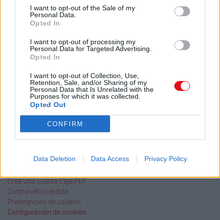
Informar de un contenido abusivo o ilegal
I want to opt-out of the Sale of my
Personal Data.
Opted In
I want to opt-out of processing my
Caja PDF
Personal Data for Targeted Advertising.
Opted In
Sobre Caja PDF
Cargar un archivo
I want to opt-out of Collection, Use,
Retention, Sale, and/or Sharing of my
Caja de instrumento
Personal Data that Is Unrelated with the
Preguntas frecuentes
Purposes for which it was collected.
Opted Out
Aviso legal
Términos de Uso del sitio
CONFIRM
Contacto
Mi cuenta
Data Deletion
Data Access
Privacy Policy
Administrador de archivos
Conectar
Crea una cuenta Caja PDF
Contraseña perdida
Preferencias de usuario
Configuración de cookies