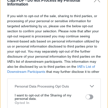
Caja PDF -
Do Not Process My Personal
Information
If you wish to opt-out of the sale, sharing to third parties, or
processing of your personal or sensitive information for
targeted advertising by us, please use the below opt-out
section to confirm your selection. Please note that after your
opt-out request is processed you may continue seeing
interest-based ads based on personal information utilized by
us or personal information disclosed to third parties prior to
LIRAMARTINEZLUISPRAC#3IPEstatica
3.5 MB, 12 páginas
your opt-out. You may separately opt-out of the further
PassÃ© ComposÃ© Imparfait (exercices1)
385 KB, 3 páginas
disclosure of your personal information by third parties on the
Proyectos CITEC 2014 2016
846 KB, 11 páginas
IAB’s list of downstream participants. This information may
ROBERT BLOCH Biografia y Compilado De Relatos
844 KB, 146
also be disclosed by us to third parties on the
IAB’s List of
páginas
Downstream Participants
that may further disclose it to other
third parties.
Los archivos en esta página ha sido compartidos por los usuarios del sitio.
Personal Data Processing Opt Outs
Caja PDF
es una plataforma de gestión de documentos en línea domiciliada
en Francia y cumpliendo estrictamente con las leyes nacionales y europeas.
Al tener una función legal de intermediario técnico neutral, los contenidos
I want to opt-out of the Sharing of my
personal data.
compartidos por los usuarios del sitio no se moderan a priori.
Opted In