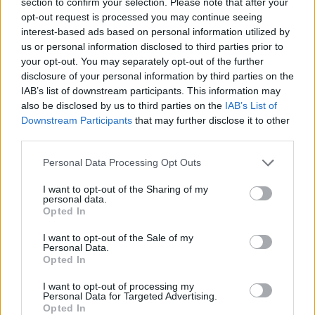
section to confirm your selection. Please note that after your
aQuario
159 KB, 29 páginas
opt-out request is processed you may continue seeing
cartitas 2014
397 KB, 1 página
interest-based ads based on personal information utilized by
us or personal information disclosed to third parties prior to
your opt-out. You may separately opt-out of the further
Los archivos en esta página ha sido compartidos por los usuarios del sitio.
Caja PDF
es una plataforma de gestión de documentos en línea domiciliada
disclosure of your personal information by third parties on the
en Francia y cumpliendo estrictamente con las leyes nacionales y europeas.
IAB’s list of downstream participants. This information may
Al tener una función legal de intermediario técnico neutral, los contenidos
also be disclosed by us to third parties on the
IAB’s List of
compartidos por los usuarios del sitio no se moderan a priori.
Downstream Participants
that may further disclose it to other
third parties.
Informar de un contenido abusivo o ilegal
Personal Data Processing Opt Outs
I want to opt-out of the Sharing of my
personal data.
Caja PDF
Opted In
Sobre Caja PDF
I want to opt-out of the Sale of my
Cargar un archivo
Personal Data.
Caja de instrumento
Opted In
Preguntas frecuentes
I want to opt-out of processing my
Aviso legal
Personal Data for Targeted Advertising.
Términos de Uso del sitio
Opted In