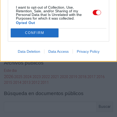
Contacto
I want to opt-out of Collection, Use,
Retention, Sale, and/or Sharing of my
Mi cuenta
Personal Data that Is Unrelated with the
Purposes for which it was collected.
Administrador de archivos
Opted Out
Conectar
Crea una cuenta Caja PDF
CONFIRM
Contraseña perdida
Preferencias de usuario
Configuración de cookies
Data Deletion
Data Access
Privacy Policy
Archivos públicos
Este dia
2026
2025
2024
2023
2022
2021
2020
2019
2018
2017
2016
2015
2014
2013
2012
2011
Búsqueda en documentos públicos
Buscar