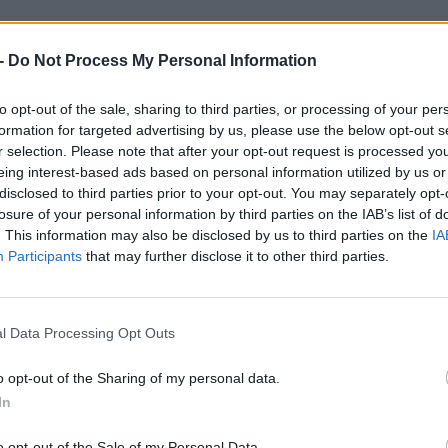
2014
-
Do Not Process My Personal Information
ente (13/02/2014)
to opt-out of the sale, sharing to third parties, or processing of your per
formation for targeted advertising by us, please use the below opt-out s
r selection. Please note that after your opt-out request is processed y
eing interest-based ads based on personal information utilized by us or
disclosed to third parties prior to your opt-out. You may separately opt-
A 
losure of your personal information by third parties on the IAB’s list of
. This information may also be disclosed by us to third parties on the
IA
Co
Participants
that may further disclose it to other third parties.
KB
BO
l Data Processing Opt Outs
o opt-out of the Sharing of my personal data.
In
o opt-out of the Sale of my Personal Data.