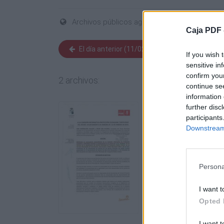
Archivos públicos agregados el 12 Febrero 
Caja PDF 
El día anterior (11/02/2014)
Día sigui
If you wish 
sensitive in
confirm you
2 archivos:
continue se
information 
further disc
participants
Downstream 
Persona
I want t
Opted 
I want t