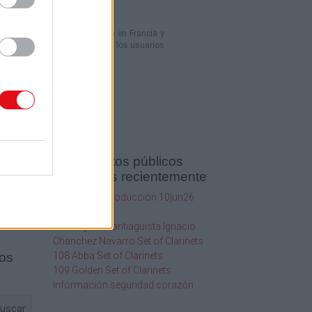
umentos en línea domiciliada en Francia y
los contenidos compartidos por los usuarios
Documentos públicos
agregados recientemente
SQF Ed 10 Introducción 10jun26
1
2020
20.19Hr
2013
116 Orgullo Santiaguista Ignacio
Chanchez Navarro Set of Clarinets
os
108 Abba Set of Clarinets
109 Golden Set of Clarinets
Información seguridad corazón
uscar