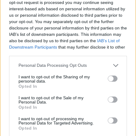
opt-out request is processed you may continue seeing
interest-based ads based on personal information utilized by
us or personal information disclosed to third parties prior to
Los archivos en esta página ha sido compartidos por los usuarios del sitio.
your opt-out. You may separately opt-out of the further
Caja PDF
es una plataforma de gestión de documentos en línea domiciliada
en Francia y cumpliendo estrictamente con las leyes nacionales y europeas.
disclosure of your personal information by third parties on the
Al tener una función legal de intermediario técnico neutral, los contenidos
IAB’s list of downstream participants. This information may
compartidos por los usuarios del sitio no se moderan a priori.
also be disclosed by us to third parties on the
IAB’s List of
Downstream Participants
that may further disclose it to other
Informar de un contenido abusivo o ilegal
third parties.
Personal Data Processing Opt Outs
I want to opt-out of the Sharing of my
Caja PDF
personal data.
Opted In
Sobre Caja PDF
Cargar un archivo
I want to opt-out of the Sale of my
Caja de instrumento
Personal Data.
Opted In
Preguntas frecuentes
Aviso legal
I want to opt-out of processing my
Términos de Uso del sitio
Personal Data for Targeted Advertising.
Contacto
Opted In