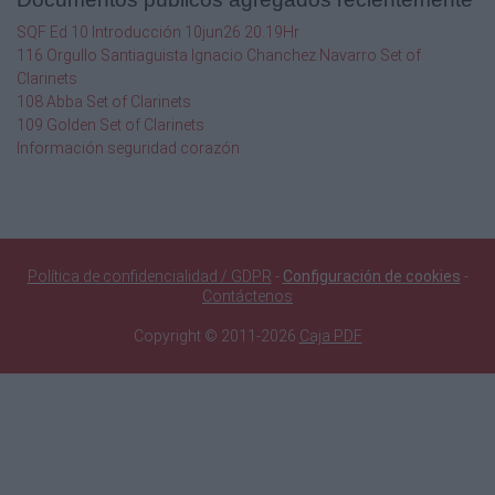
SQF Ed 10 Introducción 10jun26 20.19Hr
116 Orgullo Santiaguista Ignacio Chanchez Navarro Set of
Clarinets
108 Abba Set of Clarinets
109 Golden Set of Clarinets
Información seguridad corazón
Política de confidencialidad / GDPR
-
Configuración de cookies
-
Contáctenos
Copyright © 2011-2026
Caja PDF