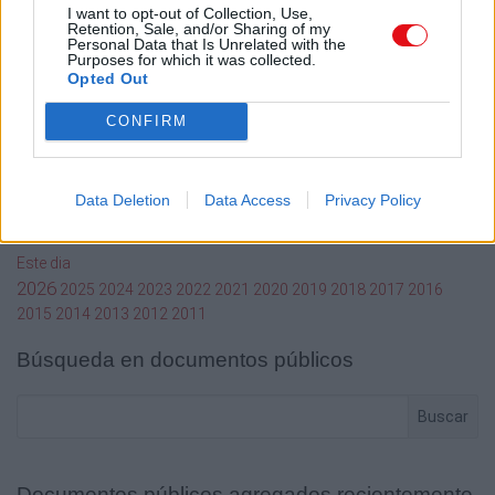
Mi cuenta
I want to opt-out of Collection, Use,
Retention, Sale, and/or Sharing of my
Personal Data that Is Unrelated with the
Administrador de archivos
Purposes for which it was collected.
Conectar
Opted Out
Crea una cuenta Caja PDF
Contraseña perdida
CONFIRM
Preferencias de usuario
Configuración de cookies
Data Deletion
Data Access
Privacy Policy
Archivos públicos
Este dia
2026
2025
2024
2023
2022
2021
2020
2019
2018
2017
2016
2015
2014
2013
2012
2011
Búsqueda en documentos públicos
Buscar
Documentos públicos agregados recientemente