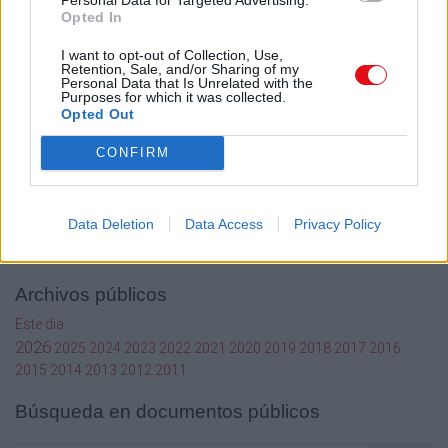
Aviso legal
Opted In
Términos de Uso del sitio
I want to opt-out of Collection, Use,
Contacto
Retention, Sale, and/or Sharing of my
Personal Data that Is Unrelated with the
Mi cuenta
Purposes for which it was collected.
Opted Out
Administrador de archivos
Conectar
CONFIRM
Crea una cuenta Caja PDF
Contraseña perdida
Preferencias de usuario
Data Deletion
Data Access
Privacy Policy
Configuración de cookies
Archivos públicos
Este dia
2026
2025
2024
2023
2022
2021
2020
2019
2018
2017
2016
2015
2014
2013
2012
2011
Búsqueda en documentos públicos