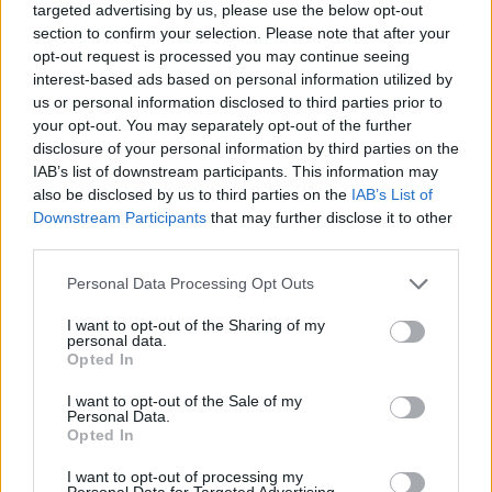
targeted advertising by us, please use the below opt-out
section to confirm your selection. Please note that after your
MultinoticiasLaguna
6.2 MB, 8 páginas
opt-out request is processed you may continue seeing
Semanario de Comercio Exterior Agosto Diego Dumont
224
interest-based ads based on personal information utilized by
KB, 1 página
us or personal information disclosed to third parties prior to
your opt-out. You may separately opt-out of the further
disclosure of your personal information by third parties on the
Los archivos en esta página ha sido compartidos por los usuarios del sitio.
IAB’s list of downstream participants. This information may
Caja PDF
es una plataforma de gestión de documentos en línea domiciliada
also be disclosed by us to third parties on the
IAB’s List of
en Francia y cumpliendo estrictamente con las leyes nacionales y europeas.
Al tener una función legal de intermediario técnico neutral, los contenidos
Downstream Participants
that may further disclose it to other
compartidos por los usuarios del sitio no se moderan a priori.
third parties.
Informar de un contenido abusivo o ilegal
Personal Data Processing Opt Outs
I want to opt-out of the Sharing of my
personal data.
Opted In
Caja PDF
I want to opt-out of the Sale of my
Personal Data.
Sobre Caja PDF
Opted In
Cargar un archivo
Caja de instrumento
I want to opt-out of processing my
Preguntas frecuentes
Personal Data for Targeted Advertising.