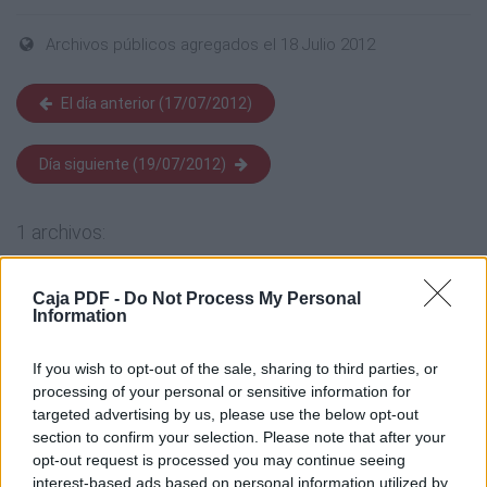
Archivos públicos agregados el 18 Julio 2012
El día anterior (17/07/2012)
Día siguiente (19/07/2012)
1 archivos:
Caja PDF -
Do Not Process My Personal
Information
If you wish to opt-out of the sale, sharing to third parties, or
processing of your personal or sensitive information for
DESCRIBING WORDS
162 KB, 2 páginas
targeted advertising by us, please use the below opt-out
section to confirm your selection. Please note that after your
opt-out request is processed you may continue seeing
Los archivos en esta página ha sido compartidos por los usuarios del sitio.
interest-based ads based on personal information utilized by