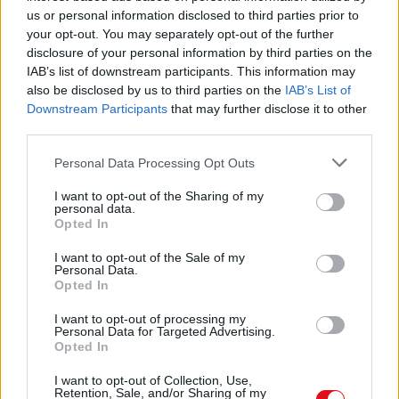
Caja PDF
es una plataforma de gestión de documentos en línea domiciliada
us or personal information disclosed to third parties prior to
en Francia y cumpliendo estrictamente con las leyes nacionales y europeas.
your opt-out. You may separately opt-out of the further
Al tener una función legal de intermediario técnico neutral, los contenidos
disclosure of your personal information by third parties on the
compartidos por los usuarios del sitio no se moderan a priori.
IAB’s list of downstream participants. This information may
Informar de un contenido abusivo o ilegal
also be disclosed by us to third parties on the
IAB’s List of
Downstream Participants
that may further disclose it to other
third parties.
Personal Data Processing Opt Outs
Caja PDF
I want to opt-out of the Sharing of my
Sobre Caja PDF
personal data.
Cargar un archivo
Opted In
Caja de instrumento
I want to opt-out of the Sale of my
Preguntas frecuentes
Personal Data.
Aviso legal
Opted In
Términos de Uso del sitio
Contacto
I want to opt-out of processing my
Personal Data for Targeted Advertising.
Opted In
Mi cuenta
Administrador de archivos
I want to opt-out of Collection, Use,
Retention, Sale, and/or Sharing of my
Conectar