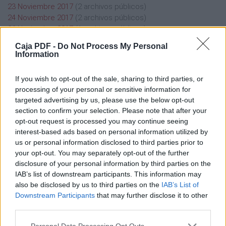
23 Noviembre 2017
(2 archivos públicos)
24 Noviembre 2017
(2 archivos públicos)
26 Noviembre 2017
(1 archivos públicos)
27 Noviembre 2017
(2 archivos públicos)
Caja PDF -
Do Not Process My Personal
28 Noviembre 2017
(3 archivos públicos)
Information
29 Noviembre 2017
(5 archivos públicos)
30 Noviembre 2017
(3 archivos públicos)
If you wish to opt-out of the sale, sharing to third parties, or
processing of your personal or sensitive information for
targeted advertising by us, please use the below opt-out
section to confirm your selection. Please note that after your
opt-out request is processed you may continue seeing
interest-based ads based on personal information utilized by
Caja PDF
us or personal information disclosed to third parties prior to
your opt-out. You may separately opt-out of the further
Sobre Caja PDF
disclosure of your personal information by third parties on the
Cargar un archivo
IAB’s list of downstream participants. This information may
Caja de instrumento
also be disclosed by us to third parties on the
IAB’s List of
Preguntas frecuentes
Downstream Participants
that may further disclose it to other
Aviso legal
third parties.
Términos de Uso del sitio
Contacto
Personal Data Processing Opt Outs