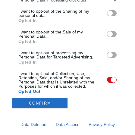
Mi cuenta
I want to opt-out of the Sharing of my
personal data.
Administrador de archivos
Opted In
Conectar
Crea una cuenta Caja PDF
I want to opt-out of the Sale of my
Personal Data.
Contraseña perdida
Opted In
Preferencias de usuario
Configuración de cookies
I want to opt-out of processing my
Personal Data for Targeted Advertising.
Opted In
Archivos públicos
I want to opt-out of Collection, Use,
Este dia
Retention, Sale, and/or Sharing of my
Personal Data that Is Unrelated with the
2026
2025
2024
2023
2022
2021
2020
2019
2018
2017
2016
Purposes for which it was collected.
2015
2014
2013
2012
2011
Opted Out
Búsqueda en documentos públicos
CONFIRM
Buscar
Data Deletion
Data Access
Privacy Policy