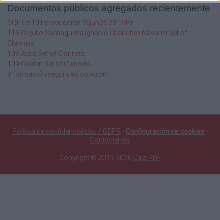
Documentos públicos agregados recientemente
SQF Ed 10 Introducción 10jun26 20.19Hr
116 Orgullo Santiaguista Ignacio Chanchez Navarro Set of
Clarinets
108 Abba Set of Clarinets
109 Golden Set of Clarinets
Información seguridad corazón
Política de confidencialidad / GDPR
-
Configuración de cookies
-
Contáctenos
Copyright © 2011-2026
Caja PDF