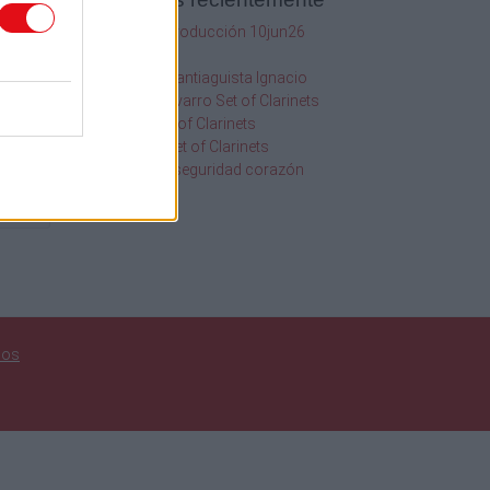
SQF Ed 10 Introducción 10jun26
1
2020
20.19Hr
2013
116 Orgullo Santiaguista Ignacio
Chanchez Navarro Set of Clarinets
os
108 Abba Set of Clarinets
109 Golden Set of Clarinets
Información seguridad corazón
uscar
nos