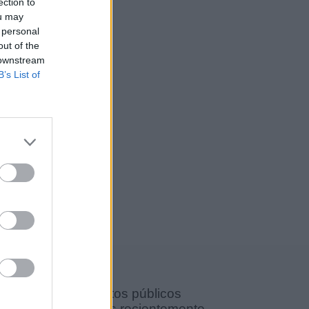
ection to
ou may
 personal
out of the
 downstream
B’s List of
Documentos públicos
agregados recientemente