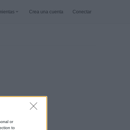
mientas
Crea una cuenta
Conectar
sonal or
ection to