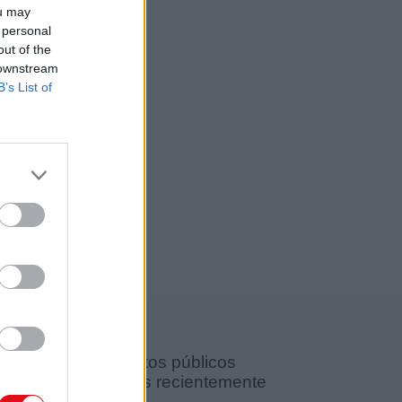
ou may
 personal
out of the
 downstream
B’s List of
Documentos públicos
agregados recientemente