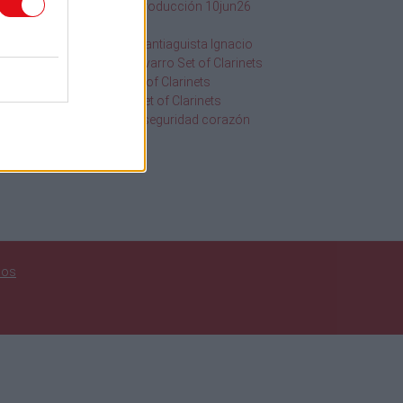
SQF Ed 10 Introducción 10jun26
1
2020
20.19Hr
2013
116 Orgullo Santiaguista Ignacio
Chanchez Navarro Set of Clarinets
os
108 Abba Set of Clarinets
109 Golden Set of Clarinets
Información seguridad corazón
uscar
nos